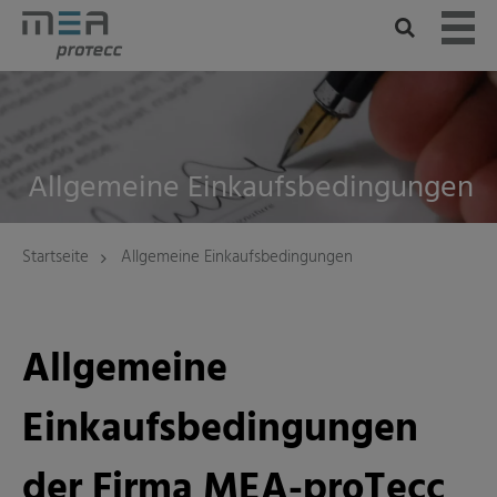
Skip
to
content
Allgemeine Einkaufsbedingungen
Startseite
Allgemeine Einkaufsbedingungen
Allgemeine
Einkaufsbedingungen
der Firma MEA-proTecc