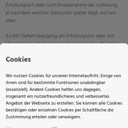
Erfüllungsort oder nach Endabnahme der Lieferung,
je nachdem welcher Zeitpunkt später liegt, auf uns
über.
6.3 Mit Gefahrübergang am Erfüllungsort oder mit
Übergabe an einen von uns besonders beauftragten
Spediteur erwerben wir Eigentum an der Ware ohne
Cookies
Vorbehalt irgendwelcher Rechte für den Lieferanten.
Wir nutzen Cookies für unseren Internetauftritt. Einige von
ihnen sind für bestimmte Funktionen unabdingbar
7. Haftung für Mängel und sonstige Haftung
(essenziell). Andere Cookies helfen uns dagegen,
insgesamt ein nutzerfreundlicheres und verbessertes
Angebot der Webseite zu erstellen. Sie können alle Cookies
7.1 Die gelieferte Ware überprüfen wir anhand der
bestätigen oder einzelnen Cookies per Schaltfläche die
Begleitpapiere nur auf Identität und Menge sowie auf
Zustimmung erteilen oder verweigern.
äußerlich erkennbare Transportschäden. Mängel der