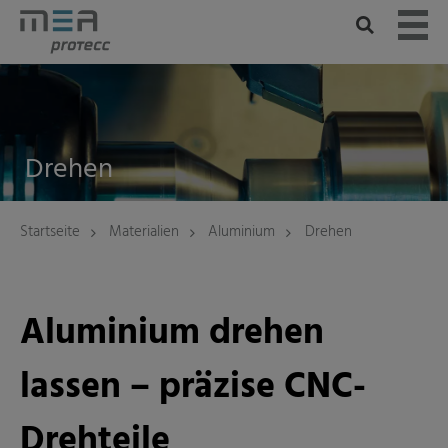
Skip
to
content
Drehen
Startseite
Materialien
Aluminium
Drehen
Aluminium drehen
lassen – präzise CNC-
Drehteile