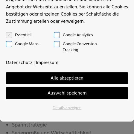
Werkzeugverschleiß, Wärmeentwicklung oder
Angebot der Webseite zu erstellen. Sie können alle Cookies
Prozessinstabilität erhöhen. Entscheidend ist die
bestätigen oder einzelnen Cookies per Schaltfläche die
fachgerechte Abstimmung aller
Zustimmung erteilen oder verweigern.
Bearbeitungsparameter.
Essentiell
Google Analytics
Bei MEA-proTecc betrachten wir die
Google Maps
Google Conversion-
Tracking
Schnittgeschwindigkeit nicht isoliert, sondern im
Zusammenspiel mit dem gesamten Prozess. Dazu
Datenschutz
|
Impressum
gehören:
Alle akzeptieren
Werkstoff und Legierung
Bauteilgeometrie und Wandstärken
Auswahl speichern
geforderte Toleranzen
Details anzeigen
Oberflächenanforderungen
Werkzeugkonzept
Spannstrategie
Seriengröße und Wirtschaftlichkeit