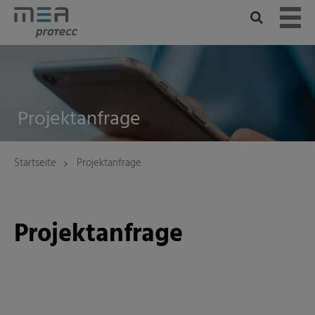
Skip
to
content
Projektanfrage
Startseite
Projektanfrage
Projektanfrage