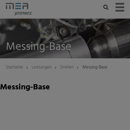
Skip
to
content
Messing-Base
Startseite
Leistungen
Drehen
Messing-Base
Messing-Base