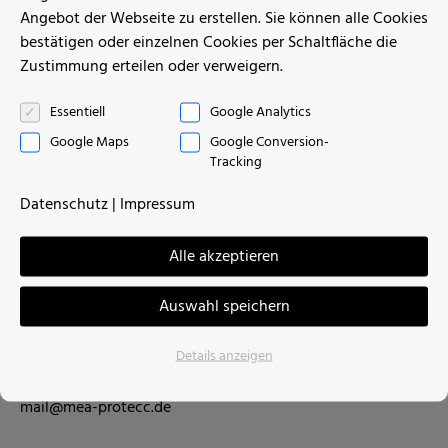
Referenzen
alle anzeigen
Angebot der Webseite zu erstellen. Sie können alle Cookies
bestätigen oder einzelnen Cookies per Schaltfläche die
Zustimmung erteilen oder verweigern.
Essentiell
Google Analytics
Google Maps
Google Conversion-
Tracking
Datenschutz
|
Impressum
MEA-proTecc GmbH
Alle akzeptieren
Robert-Bosch-Str. 200, Halle 120
Auswahl speichern
31139 Hildesheim
Details anzeigen
Tel.: +49 5121 / 2 06 89 -30
Fax: +49 5121 / 2 06 89 -59
mail@mea-protecc.de