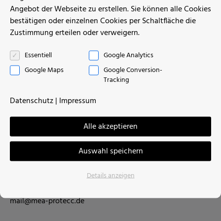
Referenzen
alle anzeigen
Angebot der Webseite zu erstellen. Sie können alle Cookies
bestätigen oder einzelnen Cookies per Schaltfläche die
Zustimmung erteilen oder verweigern.
Essentiell
Google Analytics
Google Maps
Google Conversion-
Tracking
Datenschutz
|
Impressum
MEA-proTecc GmbH
Alle akzeptieren
Robert-Bosch-Str. 200, Halle 120
Auswahl speichern
31139 Hildesheim
Details anzeigen
Tel.: +49 5121 / 2 06 89 -30
Fax: +49 5121 / 2 06 89 -59
mail@mea-protecc.de