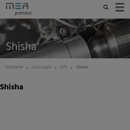
Skip
to
content
Shisha
Startseite
Leistungen
APS
Shisha
Shisha